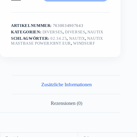
PowerJoint
EurPower
Joint
/
Euro
ARTIKELNUMMER:
7630034907643
Pin
Menge
KATEGORIEN:
DIVERSES
,
DIVERSES
,
NAUTIX
SCHLAGWÖRTER:
02.34.25
,
NAUTIX
,
NAUTIX
MASTBASE POWERJOINT EUR
,
WINDSURF
Zusätzliche Informationen
Rezensionen (0)