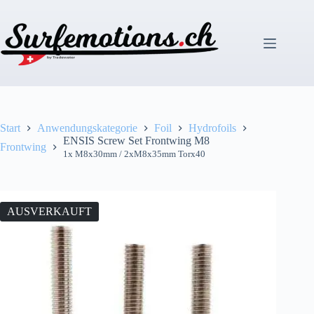
Zum
Inhalt
springen
Start
Anwendungskategorie
Foil
Hydrofoils
ENSIS Screw Set Frontwing M8
Frontwing
1x M8x30mm / 2xM8x35mm Torx40
AUSVERKAUFT