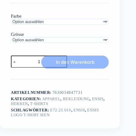
Farbe
Grösse
ENSIS
In den Warenkorb
Logo
T-
Shirt
MENshort
sleeve
Cotton/
ARTIKELNUMMER:
7630034947731
Jersey
Menge
KATEGORIEN:
APPAREL
,
BEKLEIDUNG
,
ENSIS
,
HERREN
,
T-SHIRTS
SCHLAGWÖRTER:
E72.23.010
,
ENSIS
,
ENSIS
LOGO T-SHIRT MEN