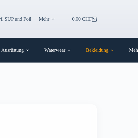
f, SUP und Foil
Mehr
0.00
CHF
Warenkorb
Ausrüstung
Waterwear
Bekleidung
Meh