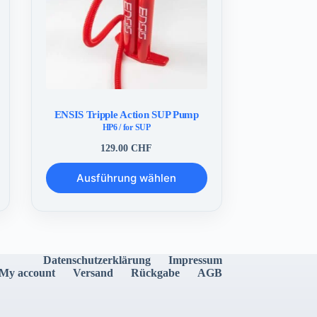
ENSIS Tripple Action SUP Pump
HP6 / for SUP
129.00
CHF
Dieses
Ausführung wählen
Produkt
weist
mehrere
Varianten
auf.
Die
Optionen
Datenschutzerklärung
Impressum
können
My account
Versand
Rückgabe
AGB
auf
der
Produktseite