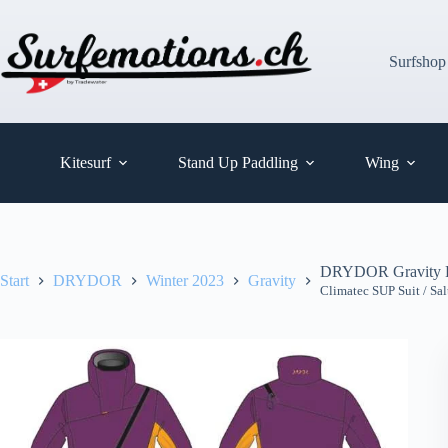
Zum
Inhalt
springen
Surfshop
Kitesurf
Stand Up Paddling
Wing
DRYDOR Gravity 
Start
DRYDOR
Winter 2023
Gravity
Climatec SUP Suit / Sal