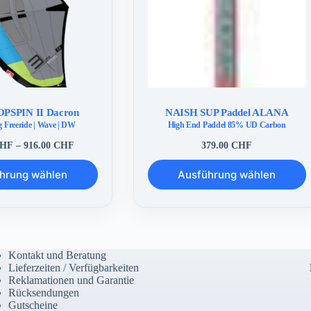
OPSPIN II Dacron
NAISH SUP Paddel ALANA
Freeride | Wave | DW
High End Paddel 85% UD Carbon
Preisspanne:
HF
–
916.00
CHF
379.00
CHF
757.00 CHF
Dieses
bis
hrung wählen
Ausführung wählen
Produkt
916.00 CHF
weist
mehrere
Varianten
auf.
Die
Optionen
Kontakt und Beratung
können
Lieferzeiten / Verfügbarkeiten
auf
Reklamationen und Garantie
der
Rücksendungen
Produktseite
Gutscheine