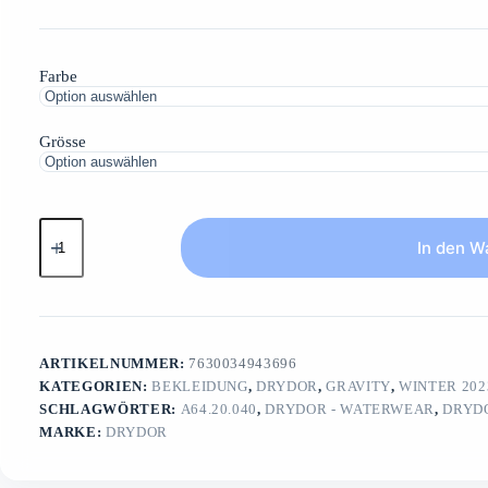
Farbe
Grösse
DRYDOR
Gravity
In den W
Race
WomenClimatec
SUP
Suit
/
Saltwater
ARTIKELNUMMER:
7630034943696
Menge
KATEGORIEN:
BEKLEIDUNG
,
DRYDOR
,
GRAVITY
,
WINTER 202
SCHLAGWÖRTER:
A64.20.040
,
DRYDOR - WATERWEAR
,
DRYD
MARKE:
DRYDOR