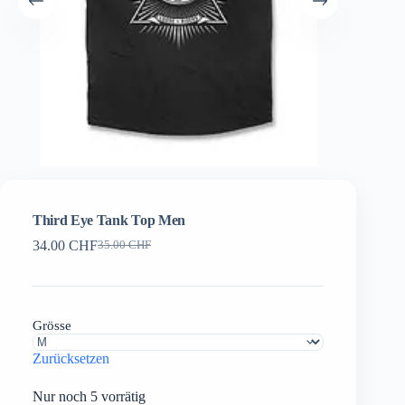
Third Eye Tank Top Men
34.00
CHF
35.00
CHF
Ursprünglicher
Aktueller
Preis
Preis
war:
ist:
35.00 CHF
34.00 CHF.
Grösse
Zurücksetzen
Nur noch 5 vorrätig