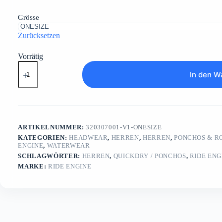
32.00 CHF
31.00 CHF.
Grösse
Zurücksetzen
Vorrätig
Ride
On
In den W
Hat
Menge
ARTIKELNUMMER:
320307001-V1-ONESIZE
KATEGORIEN:
HEADWEAR
,
HERREN
,
HERREN
,
PONCHOS & R
ENGINE
,
WATERWEAR
SCHLAGWÖRTER:
HERREN
,
QUICKDRY / PONCHOS
,
RIDE ENG
MARKE:
RIDE ENGINE