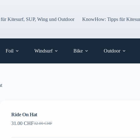
 für Kitesurf, SUP, Wing und Outdoor
KnowHow: Tipps für Kitesur
Foil
Windsurf
Bike
Outdoor
t
Ride On Hat
31.00
CHF
32.00
CHF
Ursprünglicher
Aktueller
Preis
Preis
war:
ist: