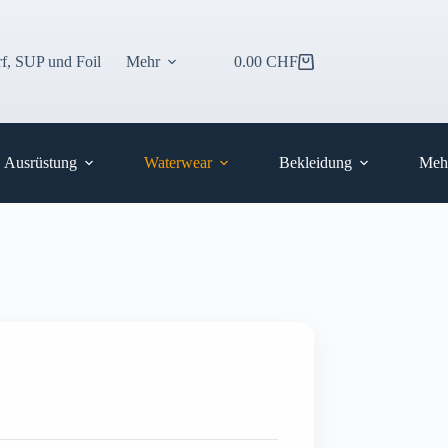
f, SUP und Foil
Mehr
0.00
CHF
Warenkorb
Ausrüstung
Waterwear
Bekleidung
Meh