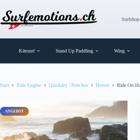
Zum
Inhalt
springen
Surfshop
Kitesurf
Stand Up Paddling
Wing
Start
Ride Engine
Quickdry / Ponchos
Herren
Ride On Ha
ANGEBOT