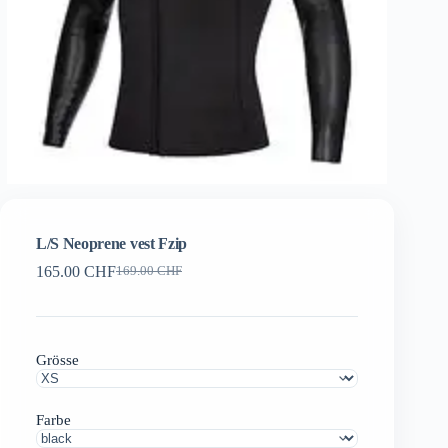
L/S Neoprene vest Fzip
165.00
CHF
169.00
CHF
Ursprünglicher
Aktueller
Preis
Preis
war:
ist:
169.00 CHF
165.00 CHF.
Grösse
Farbe