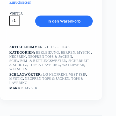
Zurücksetzen
Vorrätig
L/S
In den Warenkorb
Neoprene
vest
Fzip
Menge
ARTIKELNUMMER:
210132-900-XS
KATEGORIEN:
BEKLEIDUNG
,
HERREN
,
MYSTIC
,
NEOPREN
,
NEOPREN TOPS & JACKEN
,
SCHWIMM- & RETTUNGSWESTEN
,
SICHERHEIT
& SCHUTZ
,
TOPS & LAYERING
,
WATERWEAR
,
WETSUITS
SCHLAGWÖRTER:
L/S NEOPRENE VEST FZIP
,
MYSTIC
,
NEOPREN TOPS & JACKEN
,
TOPS &
LAYERING
MARKE:
MYSTIC