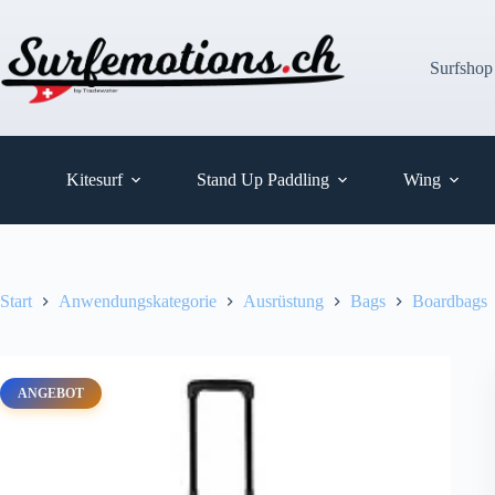
Zum
Inhalt
springen
Surfshop
Kitesurf
Stand Up Paddling
Wing
Start
Anwendungskategorie
Ausrüstung
Bags
Boardbags
ANGEBOT