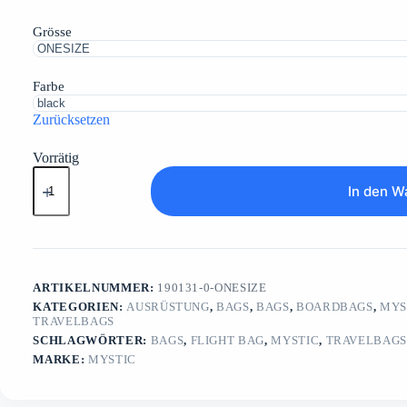
175.00 CHF
171.00 CHF.
Grösse
Farbe
Zurücksetzen
Vorrätig
Flight
Bag
In den W
Menge
ARTIKELNUMMER:
190131-0-ONESIZE
KATEGORIEN:
AUSRÜSTUNG
,
BAGS
,
BAGS
,
BOARDBAGS
,
MYS
TRAVELBAGS
SCHLAGWÖRTER:
BAGS
,
FLIGHT BAG
,
MYSTIC
,
TRAVELBAG
MARKE:
MYSTIC