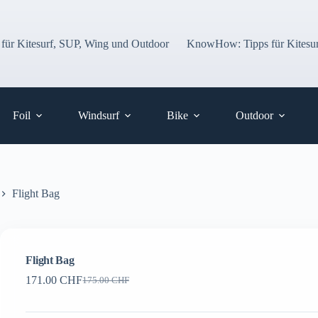
 für Kitesurf, SUP, Wing und Outdoor
KnowHow: Tipps für Kitesur
Foil
Windsurf
Bike
Outdoor
Flight Bag
Flight Bag
171.00
CHF
175.00
CHF
Ursprünglicher
Aktueller
Preis
Preis
war:
ist: