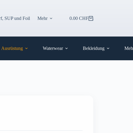
f, SUP und Foil
Mehr
0.00
CHF
Warenkorb
Ausrüstung
Waterwear
Bekleidung
Meh