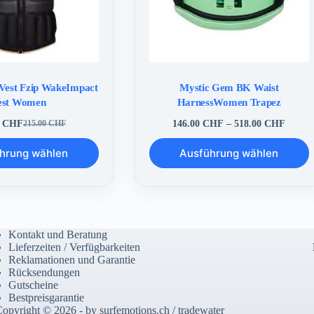
Vest Fzip WakeImpact
Mystic Gem BK Waist
est Women
HarnessWomen Trapez
Preiss
0
CHF
146.00
CHF
–
518.00
CHF
215.00
CHF
Ursprünglicher
Aktueller
146.0
Preis
Preis
Dieses
bis
hrung wählen
war:
ist:
Ausführung wählen
Produkt
518.0
215.00 CHF
210.00 CHF.
weist
mehrere
Varianten
auf.
Die
Optionen
Kontakt und Beratung
können
Lieferzeiten / Verfügbarkeiten
auf
Reklamationen und Garantie
der
Rücksendungen
Produktseite
Gutscheine
gewählt
Bestpreisgarantie
werden
opyright © 2026 - by surfemotions.ch / tradewater