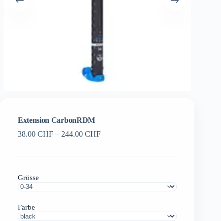
Extension CarbonRDM
Preisspanne:
38.00
CHF
–
244.00
CHF
38.00 CHF
bis
244.00 CHF
Grösse
Farbe