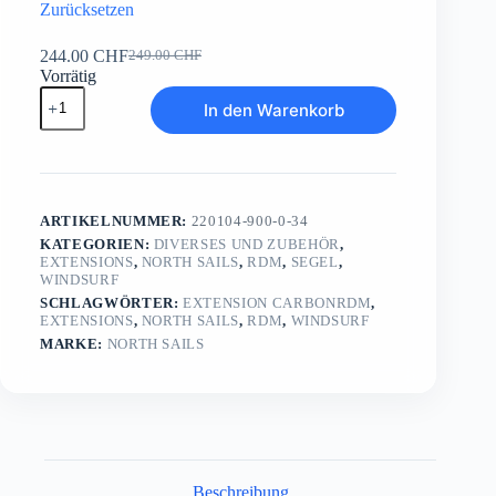
Zurücksetzen
244.00
CHF
249.00
CHF
Ursprünglicher
Aktueller
Vorrätig
Preis
Preis
Extension
war:
ist:
In den Warenkorb
CarbonRDM
249.00 CHF
244.00 CHF.
Menge
ARTIKELNUMMER:
220104-900-0-34
KATEGORIEN:
DIVERSES UND ZUBEHÖR
,
EXTENSIONS
,
NORTH SAILS
,
RDM
,
SEGEL
,
WINDSURF
SCHLAGWÖRTER:
EXTENSION CARBONRDM
,
EXTENSIONS
,
NORTH SAILS
,
RDM
,
WINDSURF
MARKE:
NORTH SAILS
Beschreibung