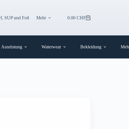
f, SUP und Foil
Mehr
0.00
CHF
Warenkorb
Ausrüstung
Waterwear
Bekleidung
Meh