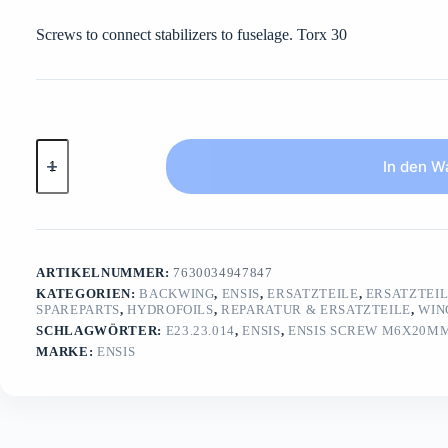
Screws to connect stabilizers to fuselage. Torx 30
ENSIS
Screw
In den W
M6x20mm
(10
pcs)for
Stabilizer
/
Torx30
ARTIKELNUMMER:
7630034947847
Menge
KATEGORIEN:
BACKWING
,
ENSIS
,
ERSATZTEILE
,
ERSATZTEI
SPAREPARTS
,
HYDROFOILS
,
REPARATUR & ERSATZTEILE
,
WIN
SCHLAGWÖRTER:
E23.23.014
,
ENSIS
,
ENSIS SCREW M6X20MM 
MARKE:
ENSIS