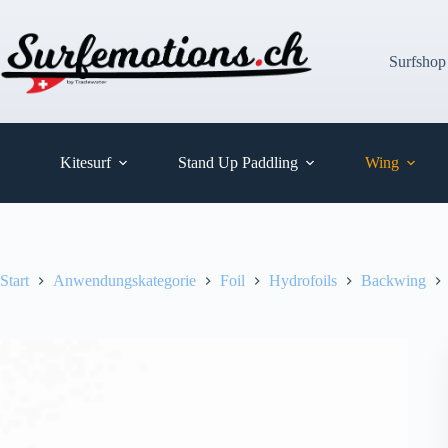
Zum
Inhalt
springen
Surfshop
Kitesurf
Stand Up Paddling
Wing
Start
Anwendungskategorie
Foil
Hydrofoils
Backwing