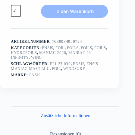
ENSIS
In den Warenkorb
MANIAC
Mast
Aluincl
US-
Base
+
ARTIKELNUMMER:
7630034950724
Fuselag
Adapter
KATEGORIEN:
ENSIS
,
FOIL
,
FOILS
,
FOILS
,
FOILS
,
HYDROFOILS
,
MANIAC 2026
,
MANIAC 26
Menge
INFINITY
,
WING
SCHLAGWÖRTER:
E21.25.030
,
ENSIS
,
ENSIS
MANIAC MAST ALU
,
FOIL
,
WINDSURF
MARKE:
ENSIS
Zusätzliche Informationen
Rezensionen (0)