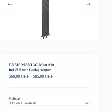
ENSIS MANIAC Mast Alu
incl US-Base + Fuselag Adapter
Preisspanne:
560.00
CHF
–
585.00
CHF
560.00 CHF
bis
585.00 CHF
Grösse