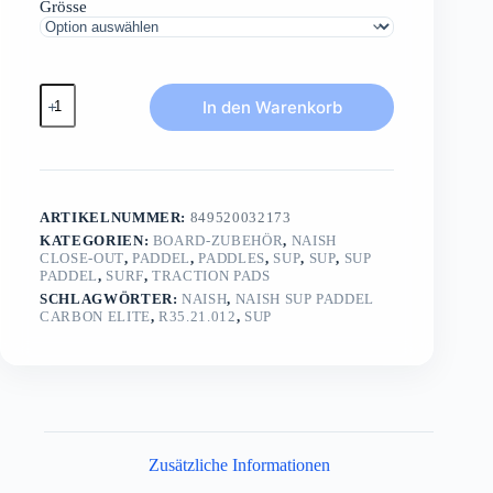
Grösse
NAISH
In den Warenkorb
SUP
Paddel
Carbon
ELITELE
Race
Paddel
ARTIKELNUMMER:
849520032173
100%
UD
KATEGORIEN:
BOARD-ZUBEHÖR
,
NAISH
CLOSE-OUT
,
PADDEL
,
PADDLES
,
SUP
,
SUP
,
SUP
Carbon
PADDEL
,
SURF
,
TRACTION PADS
Menge
SCHLAGWÖRTER:
NAISH
,
NAISH SUP PADDEL
CARBON ELITE
,
R35.21.012
,
SUP
Zusätzliche Informationen