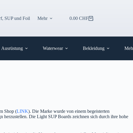
f, SUP und Foil
Mehr
0.00
CHF
Warenkorb
Ausrüstung
Waterwear
Bekleidung
Meh
em Shop (
LINK
). Die Marke wurde von einem begeisterten
gn herzustellen. Die Light SUP Boards zeichnen sich durch ihre hohe