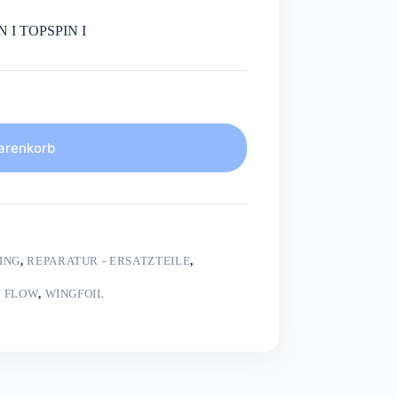
IN I TOPSPIN I
arenkorb
ING
,
REPARATUR - ERSATZTEILE
,
X FLOW
,
WINGFOIL