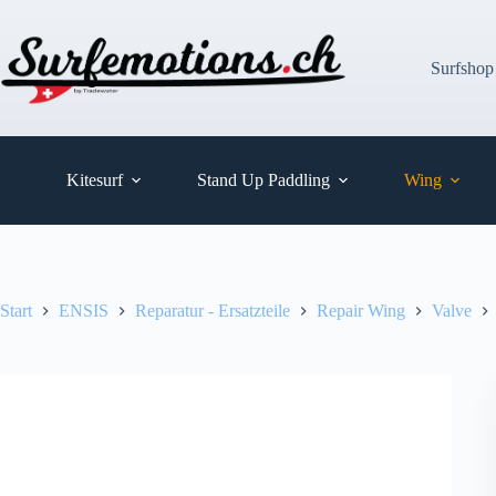
Zum
Inhalt
springen
Surfshop
Kitesurf
Stand Up Paddling
Wing
Start
ENSIS
Reparatur - Ersatzteile
Repair Wing
Valve