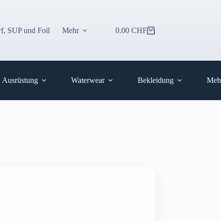
f, SUP und Foil
Mehr
0.00
CHF
Warenkorb
Ausrüstung
Waterwear
Bekleidung
Meh