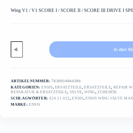
Wing V1 / V1 SCORE I / SCORE II / SCORE III DRIVE I SP
ENSIS
Wing
In den W
Valve
MAX
FLOWcomplet
valeve
for
LE
ARTIKELNUMMER:
7630034944396
Bladder
KATEGORIEN:
ENSIS
,
ERSATZTEILE
,
ERSATZTEILE
,
REPAIR W
Menge
REPARATUR & ERSATZTEILE
,
VALVE
,
WING
,
ZUBEHÖR
SCHLAGWÖRTER:
E26.21.022
,
ENSIS
,
ENSIS WING VALVE MA
MARKE:
ENSIS