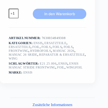
ENSIS
In den Warenkorb
MANIAC
STRIDE
FrontwingFrontwing/Cover/Screwset
Menge
ARTIKELNUMMER:
7630034949308
KATEGORIEN:
ENSIS
,
ERSATZTEILE
,
ERSATZTEILE
,
FOIL
,
FOILS
,
FOILS
,
FOILS
,
FRONTWING
,
HYDROFOILS
,
MANIAC 2026
,
MANIAC 26 SRIDE
,
REPARATUR & ERSATZTEILE
,
WING
SCHLAGWÖRTER:
E21.25.006
,
ENSIS
,
ENSIS
MANIAC STRIDE FRONTWING
,
FOIL
,
WINGFOIL
MARKE:
ENSIS
Zusätzliche Informationen