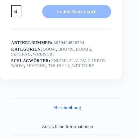
ENIGMA
In den Warenkorb
SLALOM
Carbon
BoomCarbon
Menge
ARTIKELNUMMER:
8859434826524
KATEGORIEN:
BOOM
,
BOOMS
,
BOOMS
,
SEVERNE
,
WINDSURF
SCHLAGWÖRTER:
ENIGMA SLALOM CARBON
BOOM
,
SEVERNE
,
T16.19.014
,
WINDSURF
Beschreibung
Zusätzliche Informationen