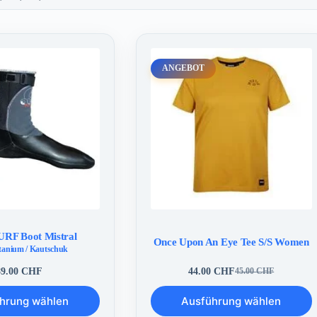
ANGEBOT
RF Boot Mistral
Once Upon An Eye Tee S/S Women
tanium / Kautschuk
89.00
CHF
44.00
CHF
45.00
CHF
Ursprünglicher
Aktueller
Preis
Preis
Dieses
hrung wählen
Ausführung wählen
war:
ist:
Produkt
45.00 CHF
44.00 CHF.
weist