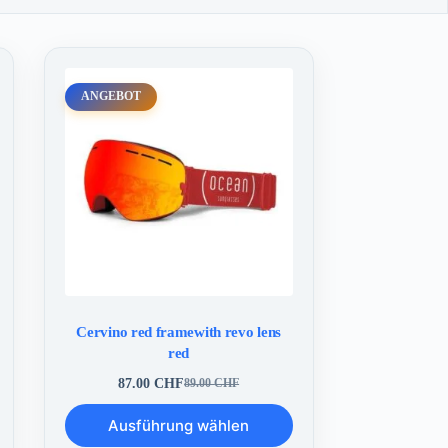
ANGEBOT
Cervino red framewith revo lens
red
87.00
CHF
89.00
CHF
Ursprünglicher
Aktueller
Preis
Preis
Dieses
Ausführung wählen
war:
ist:
Produkt
89.00 CHF
87.00 CHF.
weist