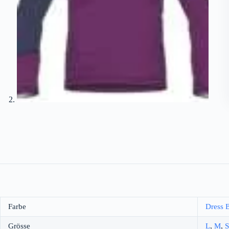
Farbe
Dress 
Grösse
L
,
M
,
S