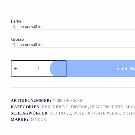
Farbe
Grösse
DRYDOR
Watershirt
In den W
Women
LSLongsleeve
Women
shirt
/
nano
ARTIKELNUMMER:
7630034935080
Menge
KATEGORIEN:
BEKLEIDUNG
,
DRYDOR
,
HEMDEN/SHIRTS
,
MÄD
SCHLAGWÖRTER:
A72.18.022
,
DRYDOR - WATERWEAR
,
DRYD
MARKE:
DRYDOR