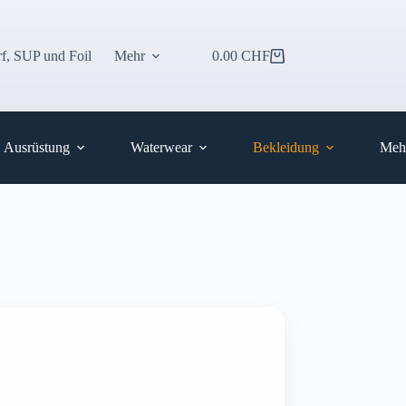
f, SUP und Foil
Mehr
0.00
CHF
Warenkorb
Ausrüstung
Waterwear
Bekleidung
Meh