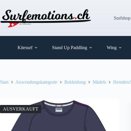
Zum
Inhalt
springen
Surfshop
Kitesurf
Stand Up Paddling
Wing
Start
Anwendungskategorie
Bekleidung
Mädels
Hemden/S
AUSVERKAUFT