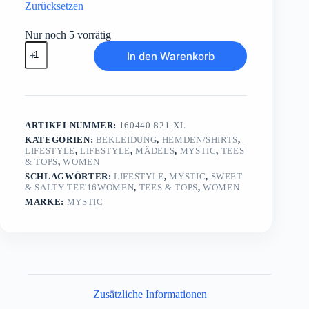
Zurücksetzen
Nur noch 5 vorrätig
Sweet
In den Warenkorb
&
Salty
Tee'16Women
Menge
ARTIKELNUMMER:
160440-821-XL
KATEGORIEN:
BEKLEIDUNG
,
HEMDEN/SHIRTS
,
LIFESTYLE
,
LIFESTYLE
,
MÄDELS
,
MYSTIC
,
TEES
& TOPS
,
WOMEN
SCHLAGWÖRTER:
LIFESTYLE
,
MYSTIC
,
SWEET
& SALTY TEE'16WOMEN
,
TEES & TOPS
,
WOMEN
MARKE:
MYSTIC
Zusätzliche Informationen