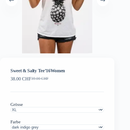
Sweet & Salty Tee’16Women
38.00
CHF
39.00
CHF
Ursprünglicher
Aktueller
Preis
Preis
war:
ist:
39.00 CHF
38.00 CHF.
Grösse
Farbe