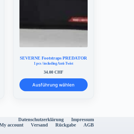
SEVERNE Footstraps PREDATOR
1 pcs / including Anti-Twist
34.00
CHF
Dieses
Ausführung wählen
Produkt
weist
mehrere
Varianten
auf.
Die
Optionen
Datenschutzerklärung
Impressum
können
My account
Versand
Rückgabe
AGB
auf