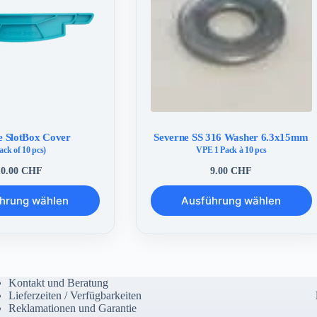
e SlotBox Cover
Severne SS 316 Washer 6.3x15mm
ack of 10 pcs)
VPE 1 Pack à 10 pcs
10.00
CHF
9.00
CHF
Dieses
hrung wählen
Ausführung wählen
Produkt
weist
mehrere
Varianten
auf.
Die
Optionen
Kontakt und Beratung
können
Lieferzeiten / Verfügbarkeiten
auf
Reklamationen und Garantie