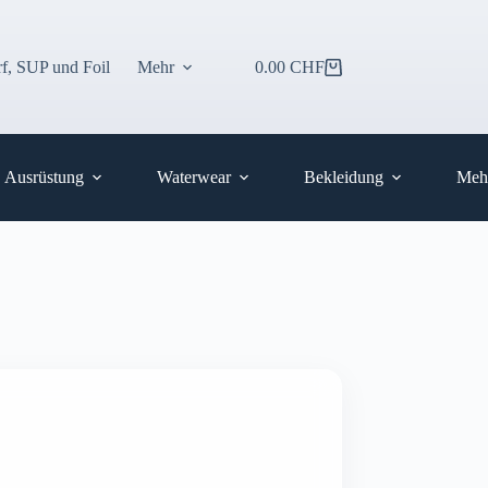
f, SUP und Foil
Mehr
0.00
CHF
Warenkorb
Ausrüstung
Waterwear
Bekleidung
Meh