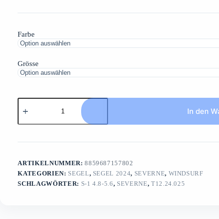
Farbe
Grösse
S-
1
In den W
4.8-
5.6manouvre
oriented
wavesail
Menge
ARTIKELNUMMER:
8859687157802
KATEGORIEN:
SEGEL
,
SEGEL 2024
,
SEVERNE
,
WINDSURF
SCHLAGWÖRTER:
S-1 4.8-5.6
,
SEVERNE
,
T12.24.025