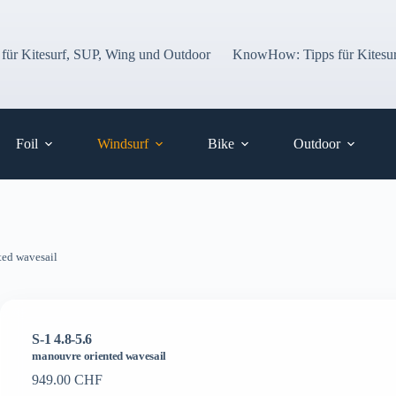
 für Kitesurf, SUP, Wing und Outdoor
KnowHow: Tipps für Kitesur
Foil
Windsurf
Bike
Outdoor
ted wavesail
S-1 4.8-5.6
manouvre oriented wavesail
949.00
CHF