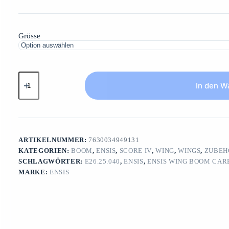
bis
199.00 CHF
Grösse
ENSIS
Wing
In den W
Boom
CarbonTOPSSPIN
/
SCORE
IV/
DRIVE
ARTIKELNUMMER:
7630034949131
II
KATEGORIEN:
BOOM
,
ENSIS
,
SCORE IV
,
WING
,
WINGS
,
ZUBEH
Menge
SCHLAGWÖRTER:
E26.25.040
,
ENSIS
,
ENSIS WING BOOM CAR
MARKE:
ENSIS