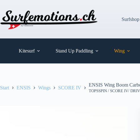
Zum
Inhalt
springen
Surfshop
Kitesurf
Stand Up Paddling
Wing
ENSIS Wing Boom Carb
Start
ENSIS
Wings
SCORE IV
TOPSSPIN / SCORE IV/ DRIV