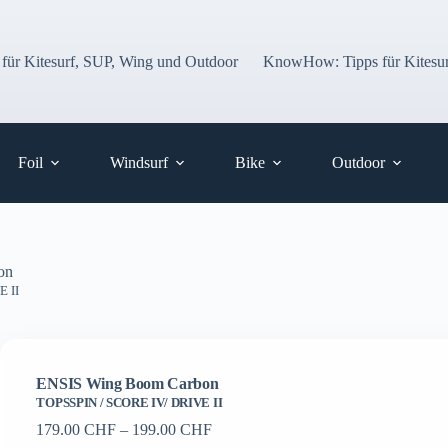
 für Kitesurf, SUP, Wing und Outdoor
KnowHow: Tipps für Kitesur
Foil
Windsurf
Bike
Outdoor
on
E II
ENSIS Wing Boom Carbon
TOPSSPIN / SCORE IV/ DRIVE II
Preisspanne:
179.00
CHF
–
199.00
CHF
179.00 CHF