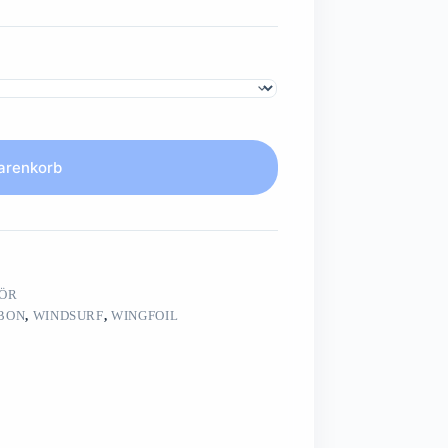
arenkorb
ÖR
BON
,
WINDSURF
,
WINGFOIL