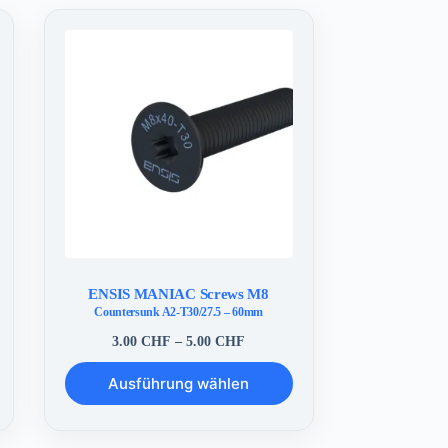
ENSIS MANIAC Screws M8
Countersunk A2-T30/27.5 – 60mm
panne:
Preisspanne:
3.00
CHF
–
5.00
CHF
0 CHF
3.00 CHF
Dieses
bis
Ausführung wählen
Produkt
0 CHF
5.00 CHF
weist
mehrere
Varianten