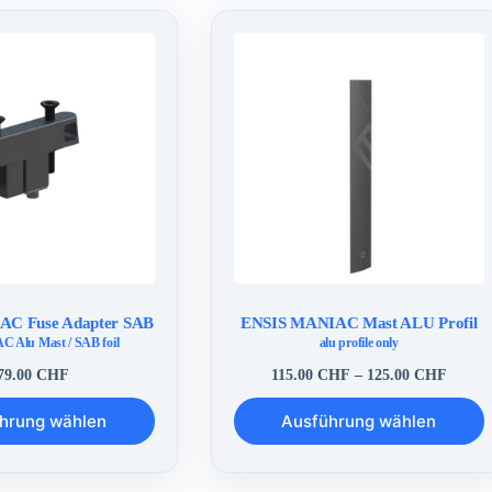
C Fuse Adapter SAB
ENSIS MANIAC Mast ALU Profil
 Alu Mast / SAB foil
alu profile only
Preiss
79.00
CHF
115.00
CHF
–
125.00
CHF
115.0
Dieses
bis
hrung wählen
Ausführung wählen
Produkt
125.0
weist
mehrere
Varianten