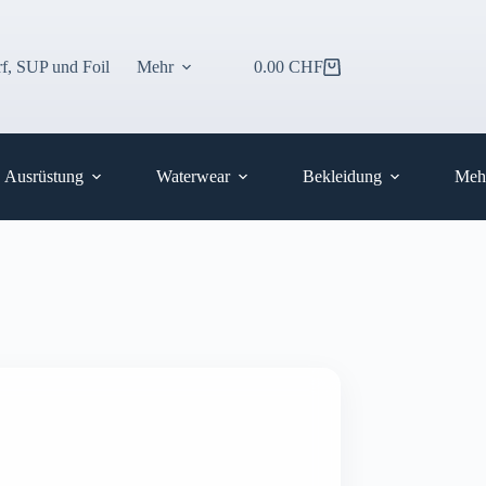
f, SUP und Foil
Mehr
0.00
CHF
Warenkorb
Ausrüstung
Waterwear
Bekleidung
Meh