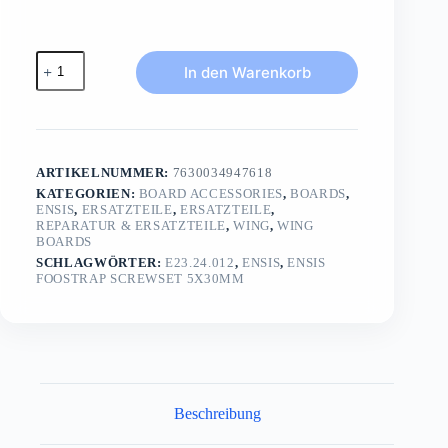
ENSIS
In den Warenkorb
Foostrap
Screwset
5x30mm10
pcs
/
for
ARTIKELNUMMER:
7630034947618
standard
plugs
KATEGORIEN:
BOARD ACCESSORIES
,
BOARDS
,
ENSIS
,
ERSATZTEILE
,
ERSATZTEILE
,
Menge
REPARATUR & ERSATZTEILE
,
WING
,
WING
BOARDS
SCHLAGWÖRTER:
E23.24.012
,
ENSIS
,
ENSIS
FOOSTRAP SCREWSET 5X30MM
Beschreibung